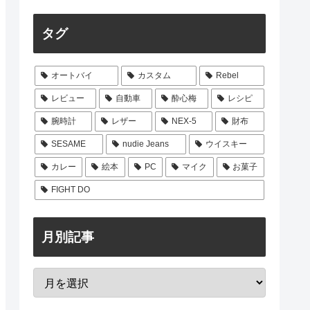
タグ
オートバイ
カスタム
Rebel
レビュー
自動車
酔心梅
レシピ
腕時計
レザー
NEX-5
財布
SESAME
nudie Jeans
ウイスキー
カレー
絵本
PC
マイク
お菓子
FIGHT DO
月別記事