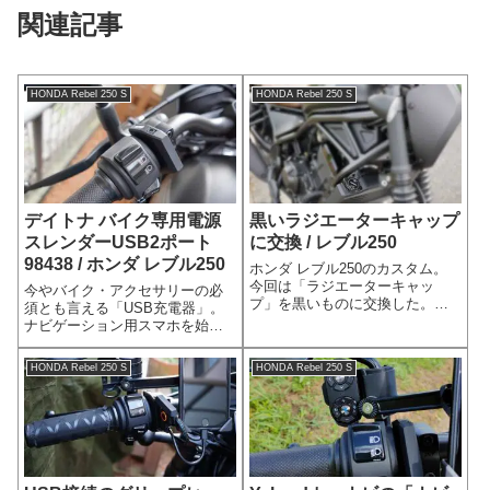
関連記事
HONDA Rebel 250 S
HONDA Rebel 250 S
デイトナ バイク専用電源
黒いラジエーターキャップ
スレンダーUSB2ポート
に交換 / レブル250
98438 / ホンダ レブル250
ホンダ レブル250のカスタム。
今回は「ラジエーターキャッ
今やバイク・アクセサリーの必
プ」を黒いものに交換した。オ
須とも言える「USB充電器」。
リジナルの「ラジエーターキャ
ナビゲーション用スマホを始め
ップ」は汎用品のシルバーホン
としたモバイル機器を充電する
ダ レブル250 Sエディションの
ために必要なアイテムだ。私も
HONDA Rebel 250 S
HONDA Rebel 250 S
ラジエーターキャップは、オリ
今回のバイク復活にあたって
ジナルではシルバーのものが使
は、一番最初に取り付けた。バ
われてい...
イク専用のUSB充電器を選ぶに
あたってのポイ...