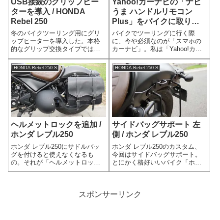
USB接続のグリップヒー
Yahoo!カーナビの「ナビ
ターを導入 / HONDA
うま ハンドルリモコン
Rebel 250
Plus」をバイクに取り付
ける / ホンダ レブル250
冬のバイクツーリング用にグリ
バイクでツーリングに行く際
ップヒーターを導入した。本格
に、今や必須なのが「スマホの
的なグリップ交換タイプではな
カーナビ」。私は「Yahoo!カー
く、お手軽なUSB接続の巻き付
ナビ」をメインで使用してい
けタイプ。導入までの過程と使
る。しかし、操作にストレスが
HONDA Rebel 250 S
HONDA Rebel 250 S
い心地をレビューしていく。手
あったので、Yahoo!カーナビ専
の防寒対策どうする？冬になり
用リモコン「ナビうま ハンドル
風が冷たくなると、バイクを運
リモコン Plus」をバイクに取
転する手がかじ...
り...
ヘルメットロックを追加 /
サイドバッグサポート 左
ホンダ レブル250
側 / ホンダ レブル250
ホンダ レブル250にサドルバッ
ホンダ レブル250のカスタム、
グを付けると使えなくなるも
今回はサイドバッグサポート。
の。それが「ヘルメットロッ
とにかく格好いいバイク「ホン
ク」！そこでヘルメットロック
ダ レブル」。乗る姿も格好よく
を追加した。使えないオリジナ
ありたい。そうなると、リュッ
ルのヘルメットロックホンダ レ
クやバッグは身につけたくな
ブル250のヘルメットロックは、
い。そこでサイドバックであ
スポンサーリンク
リアフェンダーの下にある。そ
る。そして、サイドバッグを付
のためサド...
けるにはサイド...