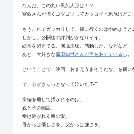
なんだ、この丸い風船人形は！？
宮西さんが描くゴツゴツしてカッコイイ恐竜はどこ
もうこれでガッカリして、観に行くのはやめようと
しかし、公開後の評判がかなりイイ。
絵本を超えてる、涙腺決壊、感動した、などなど。
あと、大好きな
原田知世さんが声をあてている
し。
ということで、映画「おまえうまそうだな」を観に
で、心がきゅっとなって泣いた T-T
全編を通して描かれるのは、
親と子の物語。
受け継がれる親の愛。
母からは優しさを、父からは強さを。