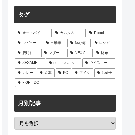
タグ
オートバイ
カスタム
Rebel
レビュー
自動車
酔心梅
レシピ
腕時計
レザー
NEX-5
財布
SESAME
nudie Jeans
ウイスキー
カレー
絵本
PC
マイク
お菓子
FIGHT DO
月別記事