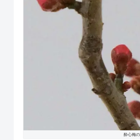
酔心梅の蕾