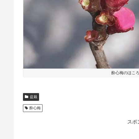
酔心梅のほころん
盆栽
酔心梅
スポ