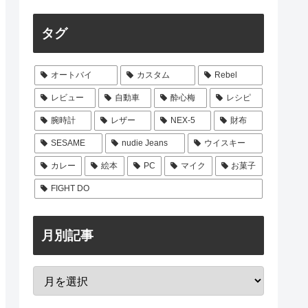
タグ
オートバイ
カスタム
Rebel
レビュー
自動車
酔心梅
レシピ
腕時計
レザー
NEX-5
財布
SESAME
nudie Jeans
ウイスキー
カレー
絵本
PC
マイク
お菓子
FIGHT DO
月別記事