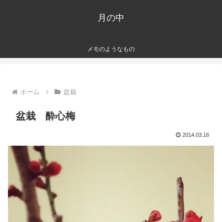
月の中
メモのようなもの
ホーム
盆栽
盆栽 酔心梅
2014.03.16