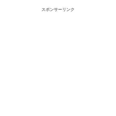
ころび出すと淡い桃色に変わ
のが心配。花びらが散りそう
り、開いた花びらは外側がほん
で、置き場所に困る。
のりと桃色で中央に向けて白く
スポンサーリンク
なっている。にじむようなグラ
デーションが...