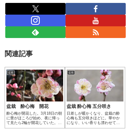
関連記事
盆栽
盆栽
盆栽 酔心梅 開花
盆栽 酔心梅 五分咲き
酔心梅が開花した。3月18日の朝
日差しが暖かくなり、盆栽の酔
に蕾がほころび始め、夜に帰っ
心梅も五分咲きほどに。華やか
て見たら2輪が開花していた。初
になり、いい香りも漂わせてい
期の蕾は濃い紅色だったが、ほ
る。ただ、ここ数日は風が強い